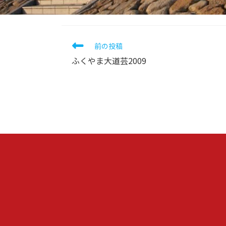
そ
前の投稿
の
ふくやま大道芸2009
他
の
記
事
を
読
む